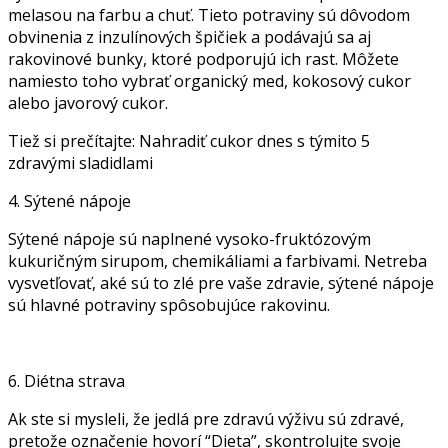
melasou na farbu a chuť. Tieto potraviny sú dôvodom
obvinenia z inzulínových špičiek a podávajú sa aj
rakovinové bunky, ktoré podporujú ich rast. Môžete
namiesto toho vybrať organický med, kokosový cukor
alebo javorový cukor.
Tiež si prečítajte: Nahradiť cukor dnes s týmito 5
zdravými sladidlami
4. Sýtené nápoje
Sýtené nápoje sú naplnené vysoko-fruktózovým
kukuričným sirupom, chemikáliami a farbivami. Netreba
vysvetľovať, aké sú to zlé pre vaše zdravie, sýtené nápoje
sú hlavné potraviny spôsobujúce rakovinu.
6. Diétna strava
Ak ste si mysleli, že jedlá pre zdravú výživu sú zdravé,
pretože označenie hovorí “Dieta”, skontrolujte svoje