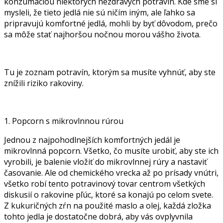
konzumáciou niektorých nezdravých potravín. Kde sme si
mysleli, že tieto jedlá nie sú ničím iným, ale ľahko sa
pripravujú komfortné jedlá, mohli by byť dôvodom, prečo
sa môže stať najhoršou nočnou morou vášho života.
Tu je zoznam potravín, ktorým sa musíte vyhnúť, aby ste
znížili riziko rakoviny.
1. Popcorn s mikrovlnnou rúrou
Jednou z najpohodlnejších komfortných jedál je
mikrovlnná popcorn. Všetko, čo musíte urobiť, aby ste ich
vyrobili, je balenie vložiť do mikrovlnnej rúry a nastaviť
časovanie. Ale od chemického vrecka až po prísady vnútri,
všetko robí tento potravinový tovar centrom všetkých
diskusií o rakovine pľúc, ktoré sa konajú po celom svete.
Z kukuričných zŕn na použité maslo a olej, každá zložka
tohto jedla je dostatočne dobrá, aby vás ovplyvnila