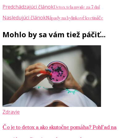
Detox tela mysle za 7 dní
Predchádzajúci článok
Nápady na bylinkové kvetináče
Nasledujúci článok
Mohlo by sa vám tiež páčiť...
Zdravie
Čo je to detox a ako skutočne pomáha? Pohľad na