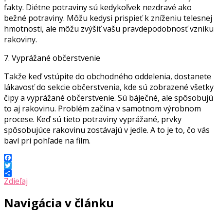
fakty. Diétne potraviny sú kedykoľvek nezdravé ako
bežné potraviny. Môžu kedysi prispieť k zníženiu telesnej
hmotnosti, ale môžu zvýšiť vašu pravdepodobnosť vzniku
rakoviny.
7. Vyprážané občerstvenie
Takže keď vstúpite do obchodného oddelenia, dostanete
lákavosť do sekcie občerstvenia, kde sú zobrazené všetky
čipy a vyprážané občerstvenie. Sú báječné, ale spôsobujú
to aj rakovinu. Problém začína v samotnom výrobnom
procese. Keď sú tieto potraviny vyprážané, prvky
spôsobujúce rakovinu zostávajú v jedle. A to je to, čo vás
baví pri pohľade na film.
Facebook
Twitter
Zdieľaj
Navigácia v článku