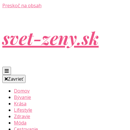
Preskoč na obsah
svet-zeny.sk
Zavrieť
Domov
Bývanie
Krása
Lifestyle
Zdravie
Móda
Cestovanie