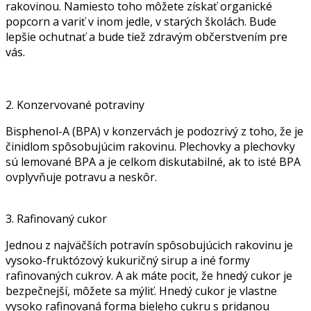
rakovinou. Namiesto toho môžete získať organické
popcorn a variť v inom jedle, v starých školách. Bude
lepšie ochutnať a bude tiež zdravým občerstvením pre
vás.
2. Konzervované potraviny
Bisphenol-A (BPA) v konzervách je podozrivý z toho, že je
činidlom spôsobujúcim rakovinu. Plechovky a plechovky
sú lemované BPA a je celkom diskutabilné, ak to isté BPA
ovplyvňuje potravu a neskôr.
3. Rafinovaný cukor
Jednou z najväčších potravín spôsobujúcich rakovinu je
vysoko-fruktózový kukuričný sirup a iné formy
rafinovaných cukrov. A ak máte pocit, že hnedý cukor je
bezpečnejší, môžete sa mýliť. Hnedý cukor je vlastne
vysoko rafinovaná forma bieleho cukru s pridanou