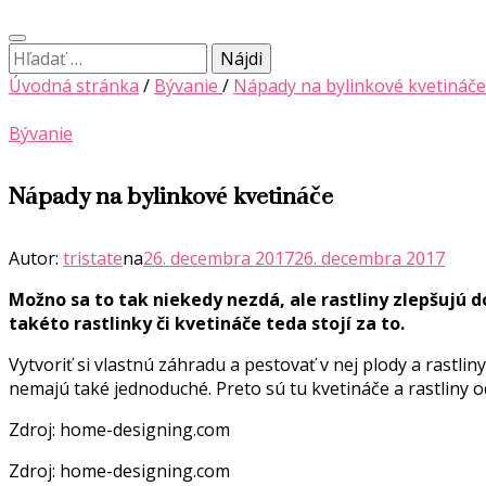
Hľadať:
Úvodná stránka
/
Bývanie
/
Nápady na bylinkové kvetináče
Bývanie
Nápady na bylinkové kvetináče
Autor:
tristate
na
26. decembra 2017
26. decembra 2017
Možno sa to tak niekedy nezdá, ale rastliny zlepšujú 
takéto rastlinky či kvetináče teda stojí za to.
Vytvoriť si vlastnú záhradu a pestovať v nej plody a rastl
nemajú také jednoduché. Preto sú tu kvetináče a rastliny 
Zdroj: home-designing.com
Zdroj: home-designing.com