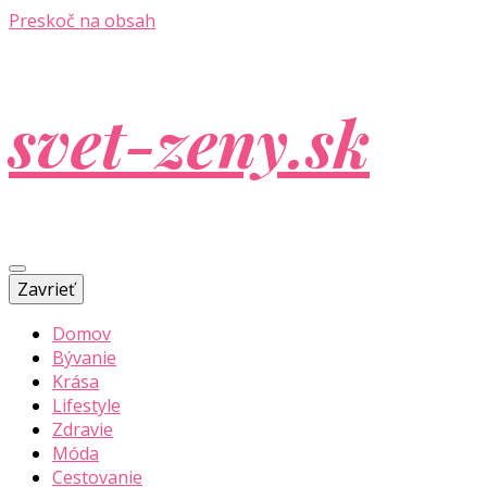
Preskoč na obsah
svet-zeny.sk
Zavrieť
Domov
Bývanie
Krása
Lifestyle
Zdravie
Móda
Cestovanie