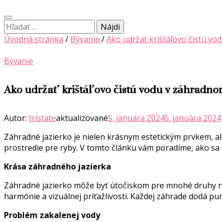
Hľadať:
Úvodná stránka
/
Bývanie
/
Ako udržať krištáľovo čistú vo
Bývanie
Ako udržať krištáľovo čistú vodu v záhradnom
Autor:
tristate
aktualizované
5. januára 2024
5. januára 2024
Záhradné jazierko je nielen krásnym estetickým prvkem, ale
prostredie pre ryby. V tomto článku vám poradíme, ako sa s
Krása záhradného jazierka
Záhradné jazierko môže byť útočiskom pre mnohé druhy rýb
harmónie a vizuálnej príťažlivosti. Každej záhrade dodá pu
Problém zakalenej vody