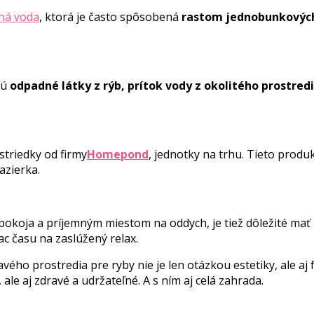
ná voda
, ktorá je často spôsobená
rastom jednobunkových 
sú
odpadné látky z rýb, prítok vody z okolitého prostredi
striedky od firmy
Homepond
, jednotky na trhu. Tieto prod
azierka.
pokoja a príjemným miestom na oddych, je tiež dôležité mať 
ac času na zaslúžený relax.
avého prostredia pre ryby nie je len otázkou estetiky, ale 
le aj zdravé a udržateľné. A s ním aj celá zahrada.