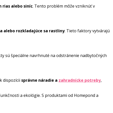
rias alebo siníc
. Tento problém môže vzniknúť v
a alebo rozkladajúce sa rastliny
. Tieto faktory vytvárajú
ukty sú špeciálne navrhnuté na odstránenie nadbytočných
k dispozícii
správne náradie a
zahradnícke potreby
,
aj funkčnosti a ekológie. S produktami od Homepond a