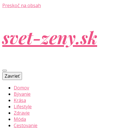
Preskoč na obsah
svet-zeny.sk
Zavrieť
Domov
Bývanie
Krása
Lifestyle
Zdravie
Móda
Cestovanie