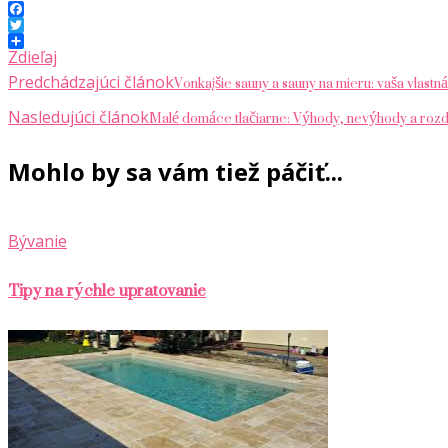
Facebook
Twitter
Zdieľaj
Navigácia
Vonkajšie sauny a sauny na mieru: vaša vlast
Predchádzajúci článok
v
Malé domáce tlačiarne: Výhody, nevýhody a rozd
Nasledujúci článok
článku
Mohlo by sa vám tiež páčiť...
Bývanie
Tipy na rýchle upratovanie