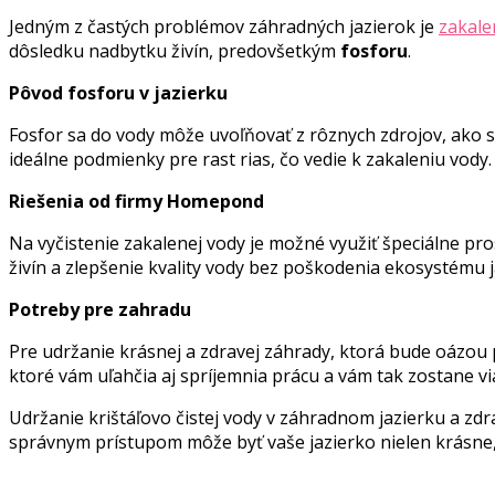
Jedným z častých problémov záhradných jazierok je
zakale
dôsledku nadbytku živín, predovšetkým
fosforu
.
Pôvod fosforu v jazierku
Fosfor sa do vody môže uvoľňovať z rôznych zdrojov, ako 
ideálne podmienky pre rast rias, čo vedie k zakaleniu vody.
Riešenia od firmy Homepond
Na vyčistenie zakalenej vody je možné využiť špeciálne pro
živín a zlepšenie kvality vody bez poškodenia ekosystému j
Potreby pre zahradu
Pre udržanie krásnej a zdravej záhrady, ktorá bude oázou 
ktoré vám uľahčia aj spríjemnia prácu a vám tak zostane vi
Udržanie krištáľovo čistej vody v záhradnom jazierku a zdr
správnym prístupom môže byť vaše jazierko nielen krásne, a